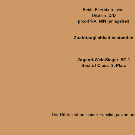
Beide Elterntiere sind:
Dilution:
D/D
prcd-PRA:
N/N
(anlagefrei)
Zuchttauglichkeit bestanden
Jugend-Welt-Sieger SG 1
Best of Class 3. Platz
Der Rüde lebt bei seiner Familie ganz in u