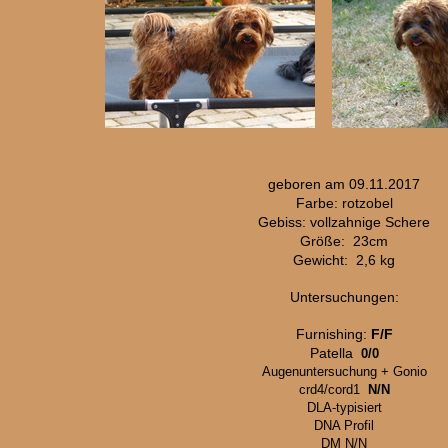
geboren am 09.11.2017
Farbe: rotzobel
Gebiss: vollzahnige Schere
Größe: 23cm
Gewicht: 2,6 kg
Untersuchungen:
Furnishing:
F/F
Patella
0/0
Augenuntersuchung + Gonio
crd4/cord1
N/N
DLA-typisiert
DNA Profil
DM N/N